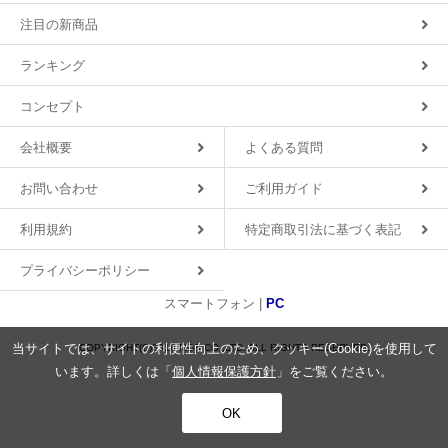
注目の新商品
ランキング
コンセプト
会社概要
よくある質問
お問い合わせ
ご利用ガイド
利用規約
特定商取引法に基づく表記
プライバシーポリシー
スマートフォン |
PC
当サイトでは、サイトの利便性向上のため、クッキー(Cookie)を使用して
COPYRIGHT(C)2018 MDS CO.,LTD. ALL RIGHTS RESERVED.
います。詳しくは「
個人情報保護方針
」をご覧ください。
OK