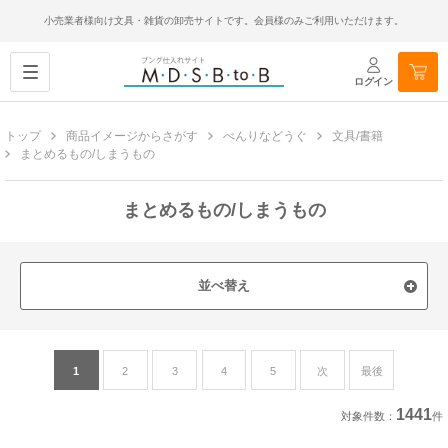
小売業者様向け文具・雑貨の卸売サイトです。会員様のみご利用いただけます。
ログイン
トップ
商品イメージからさがす
べんりなどうぐ
文具/書籍
まとめるもの/しまうもの
まとめるもの/しまうもの
並べ替え
1
2
3
4
5
次
最後
1441
対象件数：
件