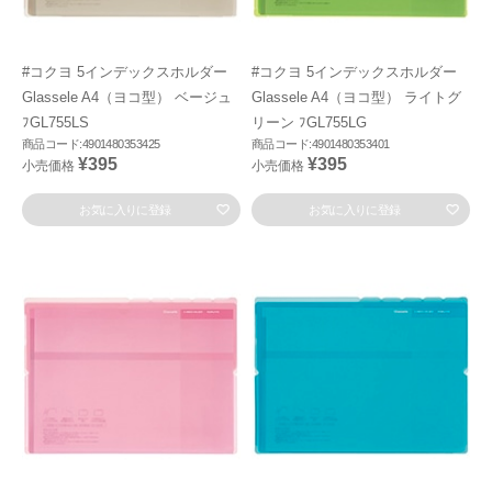
#コクヨ 5インデックスホルダー
#コクヨ 5インデックスホルダー
Glassele A4（ヨコ型） ベージュ
Glassele A4（ヨコ型） ライトグ
ﾌGL755LS
リーン ﾌGL755LG
商品コード:4901480353425
商品コード:4901480353401
¥395
¥395
小売価格
小売価格
お気に入りに登録
お気に入りに登録