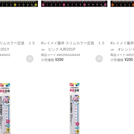
スリムカラー定規 １５
#レイメイ藤井 スリムカラー定規 １５
#レイメイ藤井
201Y
㎝ ピンク AJR201P
㎝ オレンジ A
449432
商品コード:4902562449449
商品コード:49025
お気に入りに登録
お気に入りに登録
¥200
¥200
小売価格
小売価格