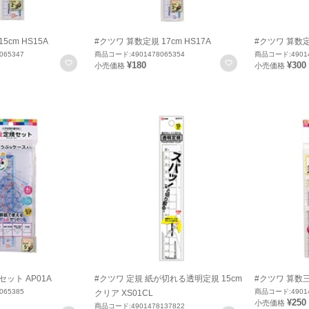
5cm HS15A
#クツワ 算数定規 17cm HS17A
#クツワ 算数定規
065347
商品コード:4901478065354
商品コード:49014
お気に入りに登録
お気に入りに登録
¥180
¥300
小売価格
小売価格
ット AP01A
#クツワ 定規 紙が切れる透明定規 15cm
#クツワ 算数三
065385
商品コード:49014
クリア XS01CL
¥250
小売価格
商品コード:4901478137822