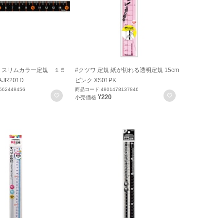
 スリムカラー定規 １５
#クツワ 定規 紙が切れる透明定規 15cm
JR201D
ピンク XS01PK
62449456
商品コード:4901478137846
お気に入りに登録
お気に入りに
¥220
小売価格