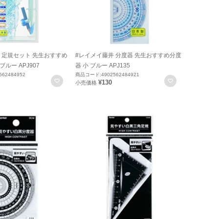
 定規セット 先生おすすめ
#レイメイ藤井 分度器 先生おすすめ分度
ブルー APJ907
器 小 ブルー APJ135
62484952
商品コード:4902562484921
お気に入りに登録
お気に入りに
¥130
小売価格