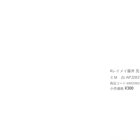
#レイメイ藤井 
ＣＭ 白 APJ28
商品コード:4902562
¥300
小売価格