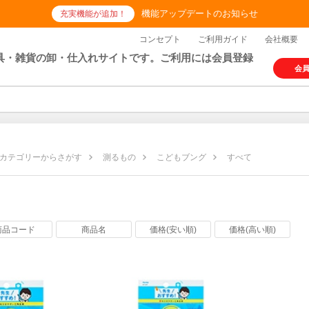
機能アップデートのお知らせ
充実機能が追加！
コンセプト
ご利用ガイド
会社概要
具・雑貨の卸・仕入れサイトです。ご利用には会員登録
会
カテゴリーからさがす
測るもの
こどもブング
すべて
商品コード
商品名
価格(安い順)
価格(高い順)