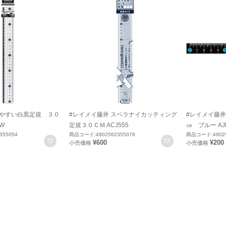
見やすい白黒定規 ３０
#レイメイ藤井 スベラナイカッティング
#レイメイ藤井
1W
定規３０ＣＭ ACJ555
㎝ ブルー AJ
355054
商品コード:4902562355078
商品コード:49025
お気に入りに登録
お気に入りに登録
¥600
¥200
小売価格
小売価格