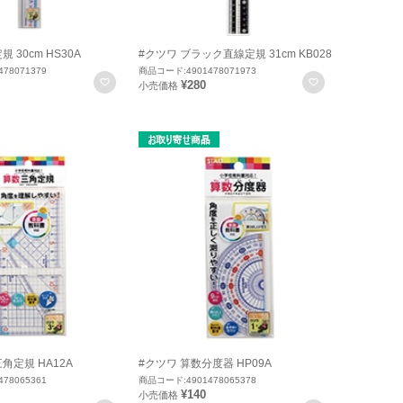
 30cm HS30A
#クツワ ブラック直線定規 31cm KB028
78071379
商品コード:4901478071973
お気に入りに登録
お気に入りに
¥280
小売価格
角定規 HA12A
#クツワ 算数分度器 HP09A
78065361
商品コード:4901478065378
¥140
小売価格