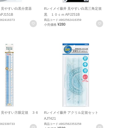
井 見やすい白黒分度器
#レイメイ藤井 見やすい白黒三角定規
PJ151B
黒 １０ｃｍ APJ251B
62416373
商品コード:4902562416359
お気に入りに登録
お気に入りに
¥280
小売価格
 見やすい方眼定規 ３６
#レイメイ藤井 アクリル定規セット
AJT421
62339733
商品コード:4902562353258
お気に入りに登録
お気に入りに