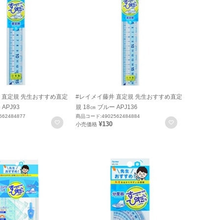
 直定規 先生おすすめ直定
#レイメイ藤井 直定規 先生おすすめ直定
 APJ93
規 18㎝ ブルー APJ136
62484877
商品コード:4902562484884
お気に入りに登録
お気に入りに
¥130
小売価格