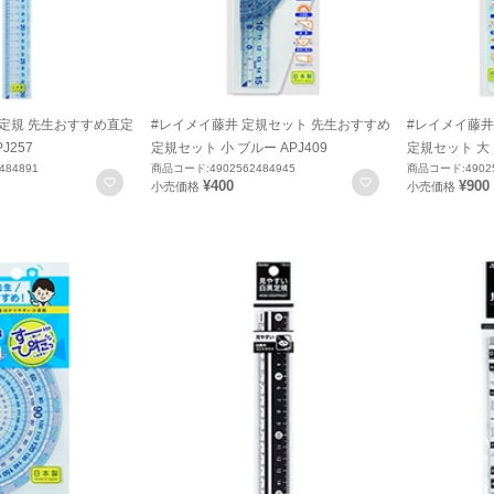
直定規 先生おすすめ直定
#レイメイ藤井 定規セット 先生おすすめ
#レイメイ藤井
J257
定規セット 小 ブルー APJ409
定規セット 大 
484891
商品コード:4902562484945
商品コード:49025
お気に入りに登録
お気に入りに登録
¥400
¥900
小売価格
小売価格