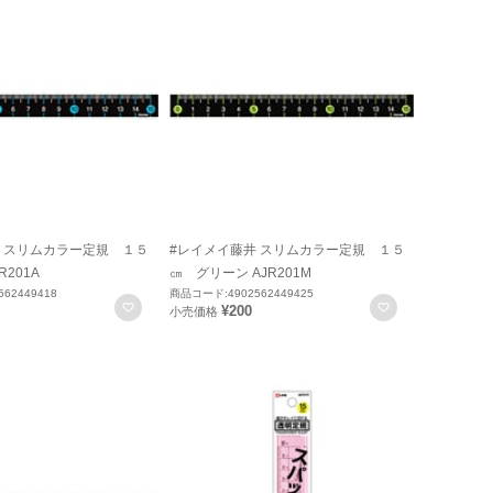
 スリムカラー定規 １５
#レイメイ藤井 スリムカラー定規 １５
R201A
㎝ グリーン AJR201M
62449418
商品コード:4902562449425
お気に入りに登録
お気に入りに
¥200
小売価格