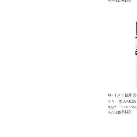
¥180
小売価格
#レイメイ藤井 
ＣＭ 黒 APJ128
商品コード:4902562
¥140
小売価格