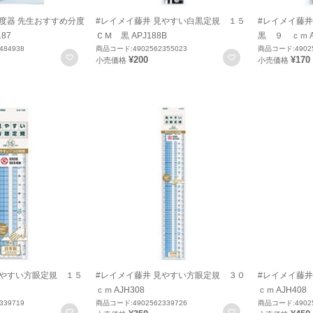
分度器 先生おすすめ分度
#レイメイ藤井 見やすい白黒定規 １５
#レイメイ藤
87
ＣＭ 黒 APJ188B
黒 ９ ｃｍ A
484938
商品コード:4902562355023
商品コード:49025
お気に入りに登録
お気に入りに登録
¥200
¥170
小売価格
小売価格
見やすい方眼定規 １５
#レイメイ藤井 見やすい方眼定規 ３０
#レイメイ藤井
ｃｍ AJH308
ｃｍ AJH408
339719
商品コード:4902562339726
商品コード:49025
お気に入りに登録
お気に入りに登録