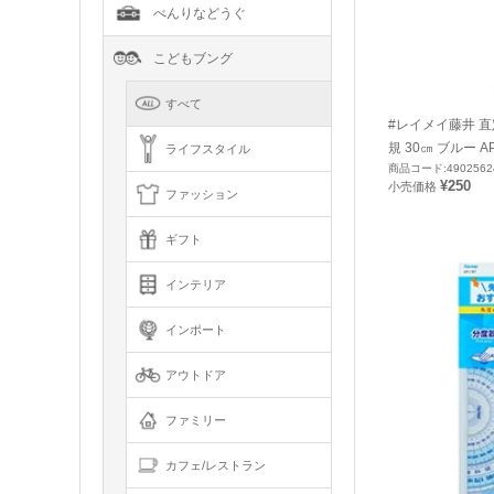
べんりなどうぐ
こどもブング
すべて
#レイメイ藤井 
規 30㎝ ブルー AP
ライフスタイル
商品コード:4902562
¥250
小売価格
ファッション
ギフト
インテリア
インポート
アウトドア
ファミリー
カフェ/レストラン