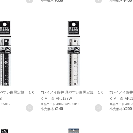
¥350
¥450
小売価格
小売価格
見やすい白黒定規 １０
#レイメイ藤井 見やすい白黒定規 １０
#レイメイ藤井
B
ＣＭ 白 APJ128W
ＣＭ 白 APJ1
355009
商品コード:4902562355016
商品コード:49025
お気に入りに登録
お気に入りに登録
¥140
¥200
小売価格
小売価格