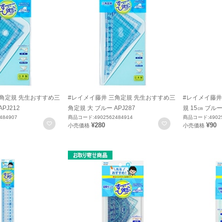
三角定規 先生おすすめ三
#レイメイ藤井 三角定規 先生おすすめ三
#レイメイ藤井
PJ212
角定規 大 ブルー APJ287
規 15㎝ ブルー
484907
商品コード:4902562484914
商品コード:49025
お気に入りに登録
お気に入りに登録
¥280
¥90
小売価格
小売価格