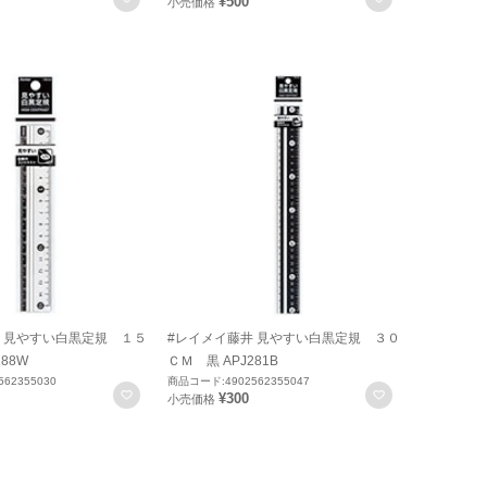
¥500
小売価格
 見やすい白黒定規 １５
#レイメイ藤井 見やすい白黒定規 ３０
88W
ＣＭ 黒 APJ281B
62355030
商品コード:4902562355047
お気に入りに登録
お気に入りに
¥300
小売価格