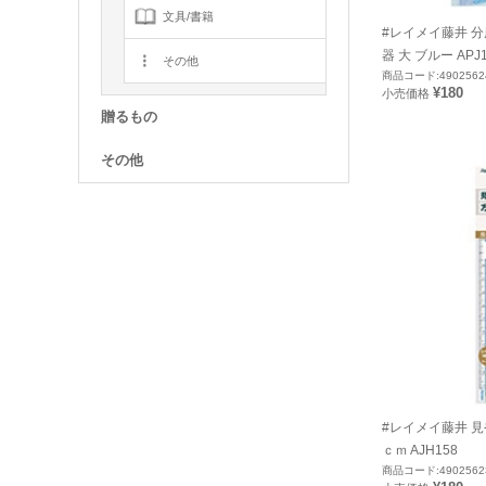
文具/書籍
#レイメイ藤井 
器 大 ブルー APJ1
その他
商品コード:4902562
¥180
小売価格
贈るもの
その他
#レイメイ藤井 
ｃｍ AJH158
商品コード:4902562