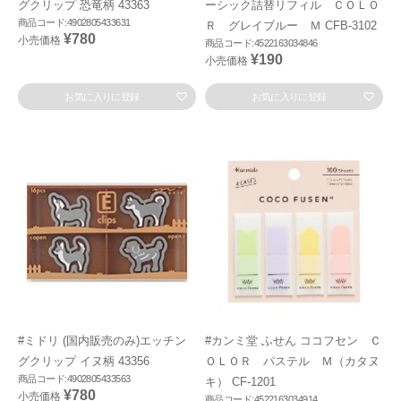
グクリップ 恐竜柄 43363
ーシック詰替リフィル ＣＯＬＯ
商品コード:4902805433631
Ｒ グレイブルー Ｍ CFB-3102
¥780
小売価格
商品コード:4522163034846
¥190
小売価格
お気に入りに登録
お気に入りに登録
#ミドリ (国内販売のみ)エッチン
#カンミ堂 ふせん ココフセン Ｃ
グクリップ イヌ柄 43356
ＯＬＯＲ パステル Ｍ（カタヌ
商品コード:4902805433563
キ） CF-1201
¥780
小売価格
商品コード:4522163034914