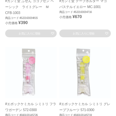
#カンミ堂 ふせん ココフセン ベ
#カンミ堂 テープホルダー マコ
ーシック ライトグレー Ｍ
パステルイエロー MC-1001
商品コード:4522163034716
CFB-1003
¥670
小売価格
商品コード:4522163034815
¥390
小売価格
お気に入りに登録
お気に入りに登録
#エポックケミカル シミトリ フラ
#エポックケミカル シミトリ グレ
ワガーデン 572-0300
ープフルーツ 571-0300
商品コード:4560103145726
商品コード:4560103145719