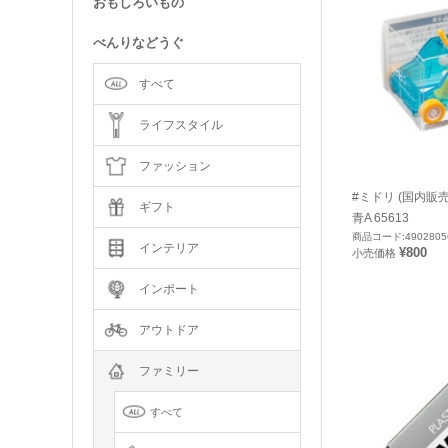
おもしろいもの
べんりなどうぐ
すべて
ライフスタイル
ファッション
#ミドリ (国内販
ギフト
青A 65613
商品コード:4902805
インテリア
¥800
小売価格
インポート
アウトドア
ファミリー
すべて