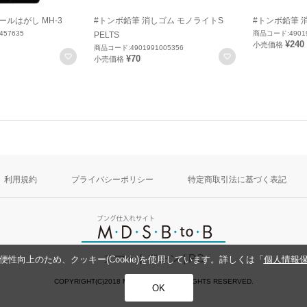
ールはがし MH-3
#トンボ鉛筆 消しゴム モノライトS
#トンボ鉛筆 消
457635
商品コード:49019
PELTS
¥240
小売価格
商品コード:4901991005356
お気に入りに登録
お気に入りに登録
¥70
小売価格
利用規約
プライバシーポリシー
特定商取引法に基づく表記
スマートフォン
| PC
性向上のため、クッキー(Cookie)を使用しています。詳しくは「
個人情報
COPYRIGHT(C)2018 MDS CO.,LTD. ALL RIGHTS RESERVED.
OK