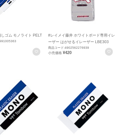
しゴム モノライト PELT
#レイメイ藤井 ホワイトボード専用イレ
91005363
ーザー はがせるイレーザー LBE303
商品コード:4902562276939
お気に入りに登録
お気に入りに
¥420
小売価格