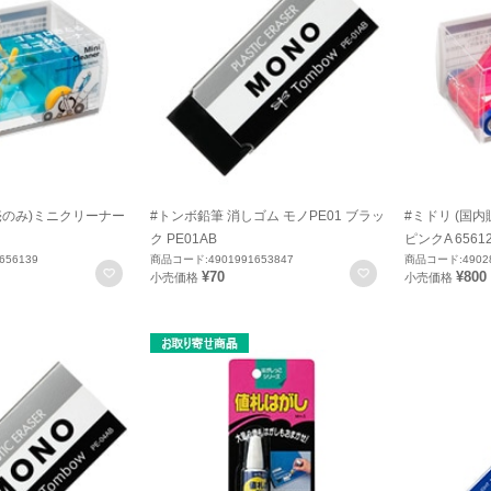
売のみ)ミニクリーナー
#トンボ鉛筆 消しゴム モノPE01 ブラッ
#ミドリ (国
ク PE01AB
ピンクA 6561
656139
商品コード:4901991653847
商品コード:49028
お気に入りに登録
お気に入りに登録
¥70
¥800
小売価格
小売価格