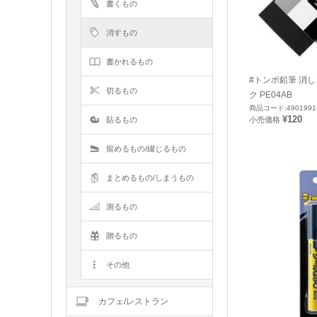
書くもの
消すもの
書かれるもの
#トンボ鉛筆 消し
切るもの
ク PE04AB
商品コード:4901991
¥120
貼るもの
小売価格
留めるもの/綴じるもの
まとめるもの/しまうもの
測るもの
贈るもの
その他
カフェ/レストラン