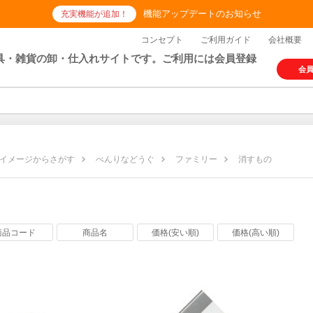
機能アップデートのお知らせ
充実機能が追加！
コンセプト
ご利用ガイド
会社概要
具・雑貨の卸・仕入れサイトです。ご利用には会員登録
会
イメージからさがす
べんりなどうぐ
ファミリー
消すもの
の
商品コード
商品名
価格(安い順)
価格(高い順)