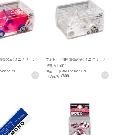
内販売のみ)ミニクリーナー
#ミドリ (国内販売のみ)ミニクリーナー
2
透明A 65611
05656122
商品コード:4902805656115
お気に入りに登録
お気に入りに
¥800
小売価格