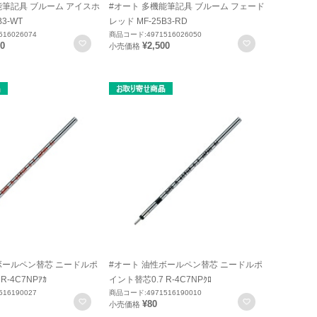
能筆記具 ブルーム アイスホ
#オート 多機能筆記具 ブルーム フェード
B3-WT
レッド MF-25B3-RD
16026074
商品コード:4971516026050
お気に入りに登録
お気に入りに
00
¥2,500
小売価格
ボールペン替芯 ニードルポ
#オート 油性ボールペン替芯 ニードルポ
R-4C7NPｱｶ
イント替芯0.7 R-4C7NPｸﾛ
16190027
商品コード:4971516190010
お気に入りに登録
お気に入りに
¥80
小売価格