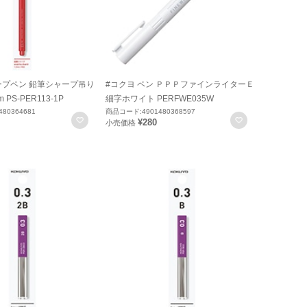
ープペン 鉛筆シャープ吊り
#コクヨ ペン ＰＰＰファインライターＥ
PS-PER113-1P
細字ホワイト PERFWE035W
80364681
商品コード:4901480368597
お気に入りに登録
お気に入りに
¥280
小売価格