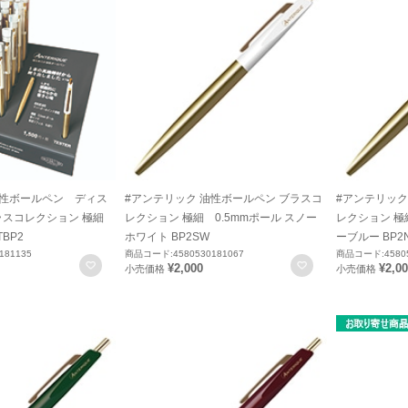
油性ボールペン ディス
#アンテリック 油性ボールペン ブラスコ
#アンテリック
ラスコレクション 極細
レクション 極細 0.5mmポール スノー
レクション 極
TBP2
ホワイト BP2SW
ーブルー BP2
181135
商品コード:4580530181067
商品コード:45805
お気に入りに登録
お気に入りに登録
¥2,000
¥2,0
小売価格
小売価格