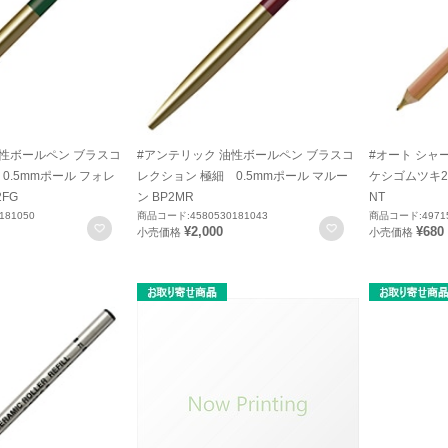
油性ボールペン ブラスコ
#アンテリック 油性ボールペン ブラスコ
#オート シャ
0.5mmポール フォレ
レクション 極細 0.5mmポール マルー
ケシゴムツキ2.0
FG
ン BP2MR
NT
181050
商品コード:4580530181043
商品コード:49715
お気に入りに登録
お気に入りに登録
¥2,000
¥680
小売価格
小売価格