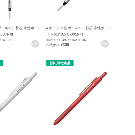
ボールペン替芯 水性ボール
#オート 水性ボールペン替芯 水性ボール
304Pｸﾛ
ペン替芯0.5 C-305Pｱｵ
16291113
商品コード:4971516291236
お気に入りに登録
お気に入りに
¥300
小売価格