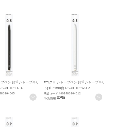
ープペン 鉛筆シャープ吊り
#コクヨ シャープペン 鉛筆シャープ吊り
S-PE105D-1P
下げ0.5mm白 PS-PE105W-1P
80364605
商品コード:4901480364612
お気に入りに登録
お気に入りに
¥250
小売価格