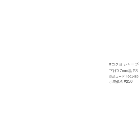
#コクヨ シャー
下げ0.7mm黒 PS-
商品コード:4901480
¥250
小売価格