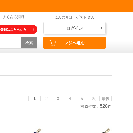
よくある質問
こんにちは ゲスト さん
ログイン
員登録はこちらから
検索
レジへ進む
1
2
3
4
5
次
最後
528
対象件数：
件