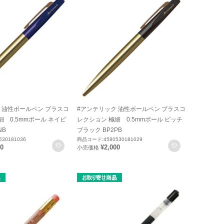
 油性ボールペン ブラスコ
#アンテリック 油性ボールペン ブラスコ
細 0.5mmポール ネイビ
レクション 極細 0.5mmポール ピッチ
NB
ブラック BP2PB
30181036
商品コード:4580530181029
お気に入りに登録
お気に入りに
00
¥2,000
小売価格