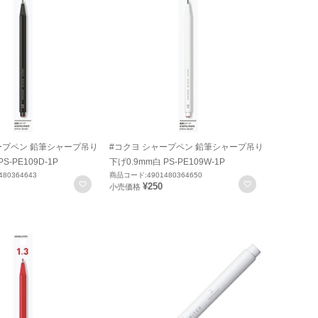
ープペン 鉛筆シャープ吊り
#コクヨ シャープペン 鉛筆シャープ吊り
S-PE109D-1P
下げ0.9mm白 PS-PE109W-1P
80364643
商品コード:4901480364650
お気に入りに登録
お気に入りに
¥250
小売価格