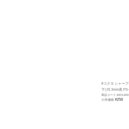
#コクヨ シャー
下げ0.3mm黒 PS-
商品コード:4901480
¥250
小売価格