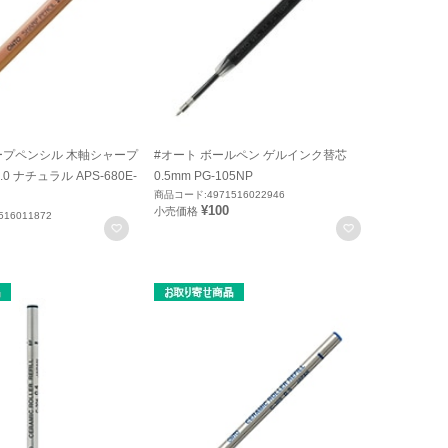
ープペンシル 木軸シャープ
#オート ボールペン ゲルインク替芯
 ナチュラル APS-680E-
0.5mm PG-105NP
商品コード:4971516022946
¥100
小売価格
16011872
お気に入りに登録
お気に入りに