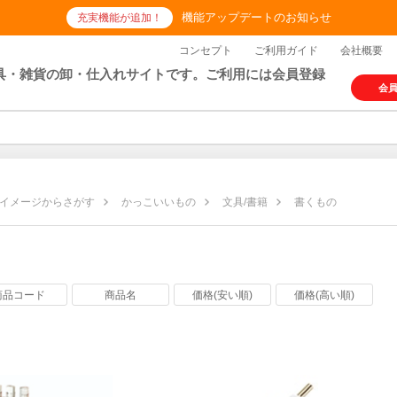
機能アップデートのお知らせ
充実機能が追加！
コンセプト
ご利用ガイド
会社概要
具・雑貨の卸・仕入れサイトです。ご利用には会員登録
会
イメージからさがす
かっこいいもの
文具/書籍
書くもの
の
商品コード
商品名
価格(安い順)
価格(高い順)