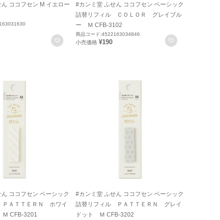
せん ココフセン M イエロー
#カンミ堂 ふせん ココフセン ベーシック
詰替リフィル ＣＯＬＯＲ グレイブル
63031630
ー Ｍ CFB-3102
商品コード:4522163034846
お気に入りに登録
お気に入りに
¥190
小売価格
せん ココフセン ベーシック
#カンミ堂 ふせん ココフセン ベーシック
 ＰＡＴＴＥＲＮ ホワイ
詰替リフィル ＰＡＴＴＥＲＮ グレイ
 CFB-3201
ドット Ｍ CFB-3202