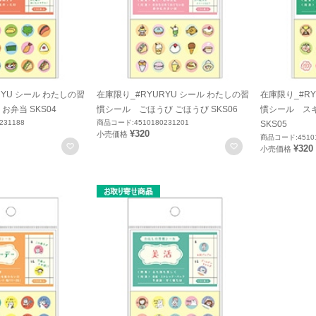
RYU シール わたしの習
在庫限り_#RYURYU シール わたしの習
在庫限り_#RY
お弁当 SKS04
慣シール ごほうび ごほうび SKS06
慣シール ス
231188
商品コード:4510180231201
SKS05
¥320
小売価格
商品コード:45101
お気に入りに登録
お気に入りに登録
¥320
小売価格