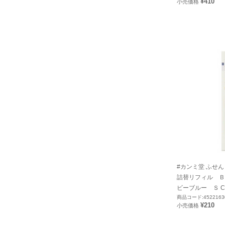
¥410
小売価格
#カンミ堂 ふせん
詰替リフィル Ｂ
ビーブルー Ｓ CF
商品コード:4522163
¥210
小売価格