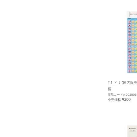
#ミドリ (国内販
柄
商品コード:4902805
¥300
小売価格