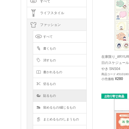
すべて
ライフスタイル
ファッション
すべて
書くもの
在庫限り_#RYU
消すもの
日のスケジュール
やき SNS04
書かれるもの
商品コード:4510180
¥280
小売価格
切るもの
貼るもの
留めるもの/綴じるもの
まとめるもの/しまうもの