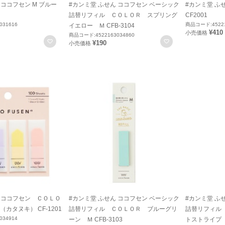
 ココフセン M ブルー
#カンミ堂 ふせん ココフセン ベーシック
#カンミ堂 ふ
詰替リフィル ＣＯＬＯＲ スプリング
CF2001
031616
商品コード:45221
イエロー Ｍ CFB-3104
¥410
小売価格
商品コード:4522163034860
お気に入りに登録
お気に入りに登録
¥190
小売価格
ん ココフセン ＣＯＬＯ
#カンミ堂 ふせん ココフセン ベーシック
#カンミ堂 ふ
カタヌキ） CF-1201
詰替リフィル ＣＯＬＯＲ ブルーグリ
詰替リフィル
034914
ーン Ｍ CFB-3103
トストライプ Ｍ