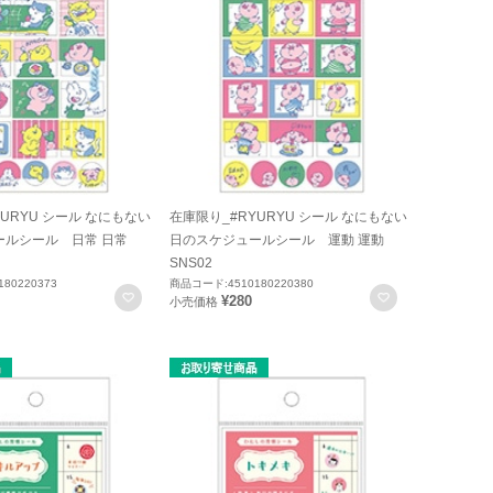
URYU シール なにもない
在庫限り_#RYURYU シール なにもない
ールシール 日常 日常
日のスケジュールシール 運動 運動
SNS02
80220373
商品コード:4510180220380
お気に入りに登録
お気に入りに
¥280
小売価格