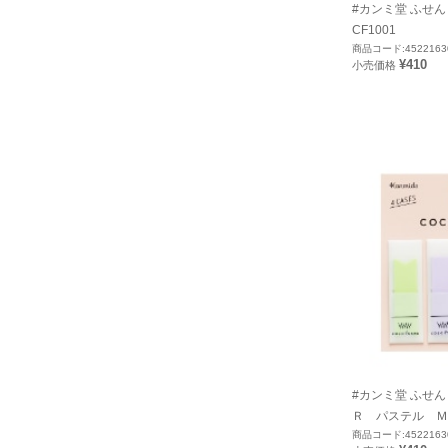
#カンミ堂 ふせん
CF1001
商品コード:4522163
¥410
小売価格
#カンミ堂 ふせ
Ｒ パステル Ｍ（
商品コード:4522163