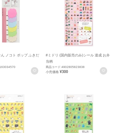
せん ノコト ポップ ふきだ
#ミドリ (国内販売のみ)シール 達成 お弁
当柄
63034570
商品コード:4902805823838
お気に入りに登録
お気に入りに
¥300
小売価格