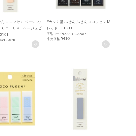
せん ココフセン ベーシック
#カンミ堂 ふせん ふせん ココフセン M
 ＣＯＬＯＲ ベージュピ
レッド CF1003
商品コード:4522163032415
3101
¥410
小売価格
63034839
お気に入りに登録
お気に入りに