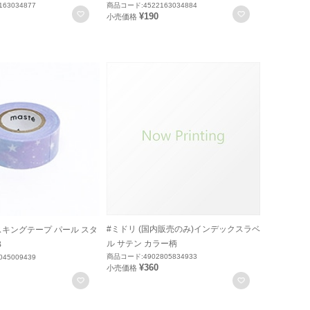
63034877
商品コード:4522163034884
お気に入りに登録
お気に入りに
¥190
小売価格
#ミドリ (国内販売のみ)インデックスラベ
スキングテープ パール スタ
ル サテン カラー柄
B
商品コード:4902805834933
45009439
¥360
小売価格
お気に入りに登録
お気に入りに