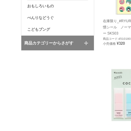
おもしろいもの
べんりなどうぐ
在庫限り_#RYU
慣シール ノーマ
こどもブング
ー SKS03
商品コード:4510180
商品カテゴリーからさがす
¥320
小売価格