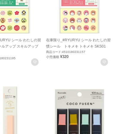
URYU シール わたしの習
在庫限り_#RYURYU シール わたしの習
キルアップ スキルアップ
慣シール トキメキ トキメキ SKS01
商品コード:4510180231157
¥320
小売価格
80231195
お気に入りに登録
お気に入りに