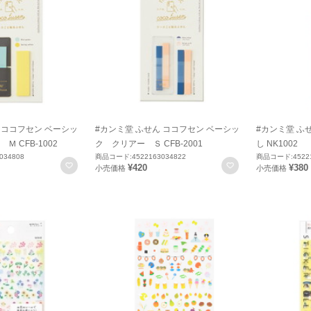
 ココフセン ベーシッ
#カンミ堂 ふせん ココフセン ベーシッ
#カンミ堂 ふ
 CFB-1002
ク クリアー Ｓ CFB-2001
し NK1002
034808
商品コード:4522163034822
商品コード:45221
お気に入りに登録
お気に入りに登録
¥420
¥380
小売価格
小売価格