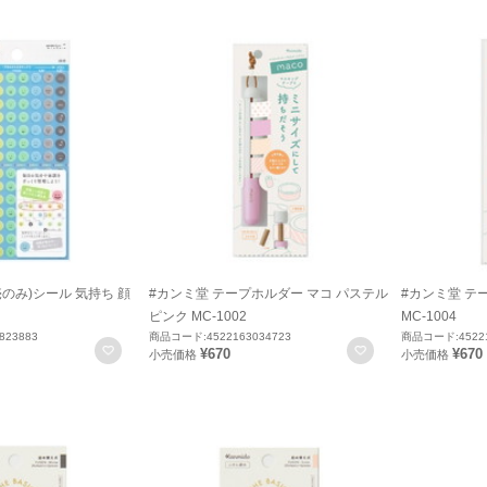
売のみ)シール 気持ち 顔
#カンミ堂 テープホルダー マコ パステル
#カンミ堂 テ
ピンク MC-1002
MC-1004
823883
商品コード:4522163034723
商品コード:45221
お気に入りに登録
お気に入りに登録
¥670
¥670
小売価格
小売価格