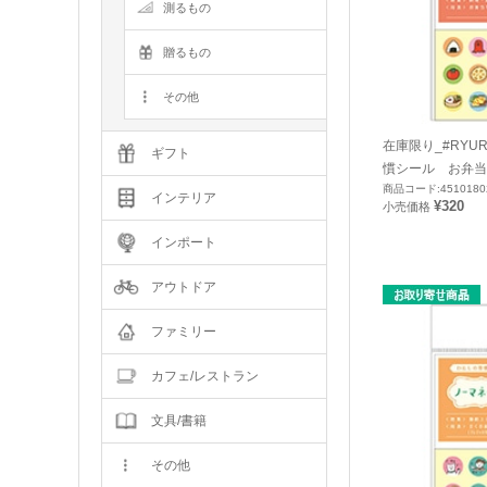
測るもの
贈るもの
その他
在庫限り_#RYU
ギフト
慣シール お弁当 
商品コード:4510180
インテリア
¥320
小売価格
インポート
アウトドア
ファミリー
カフェ/レストラン
文具/書籍
その他