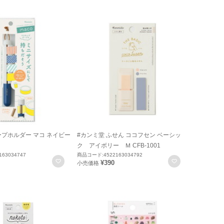
ープホルダー マコ ネイビー
#カンミ堂 ふせん ココフセン ベーシッ
ク アイボリー Ｍ CFB-1001
63034747
商品コード:4522163034792
お気に入りに登録
お気に入りに
¥390
小売価格