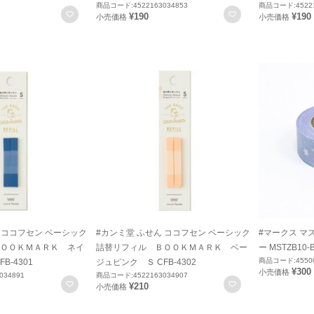
商品コード:4522163034853
商品コード:45221
お気に入りに登録
お気に入りに登録
¥190
¥190
小売価格
小売価格
 ココフセン ベーシック
#カンミ堂 ふせん ココフセン ベーシック
#マークス マ
ＯＯＫＭＡＲＫ ネイ
詰替リフィル ＢＯＯＫＭＡＲＫ ベー
ー MSTZB10-
商品コード:45500
B-4301
ジュピンク Ｓ CFB-4302
¥300
小売価格
034891
商品コード:4522163034907
お気に入りに登録
お気に入りに登録
¥210
小売価格