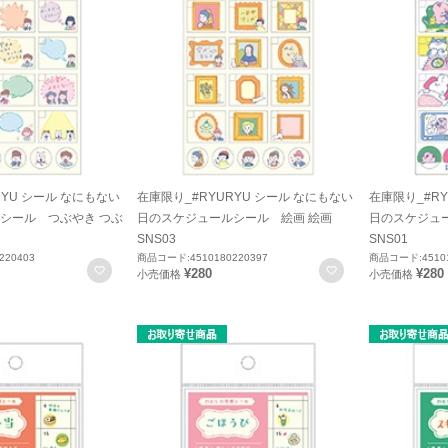
RYU シール なにもない
在庫限り_#RYURYU シール なにもない
在庫限り_#RY
シール つぶやき つぶ
日のスケジュールシール 絵画 絵画
日のスケジュ
SNS03
SNS01
220403
商品コード:4510180220397
商品コード:45101
お気に入りに登録
お気に入りに登録
¥280
¥280
小売価格
小売価格