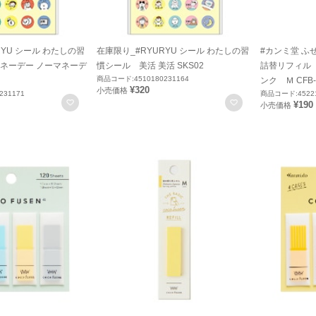
RYU シール わたしの習
在庫限り_#RYURYU シール わたしの習
#カンミ堂 ふ
ネーデー ノーマネーデ
慣シール 美活 美活 SKS02
詰替リフィル
商品コード:4510180231164
ンク Ｍ CFB-
¥320
小売価格
231171
商品コード:45221
お気に入りに登録
お気に入りに登録
¥190
小売価格