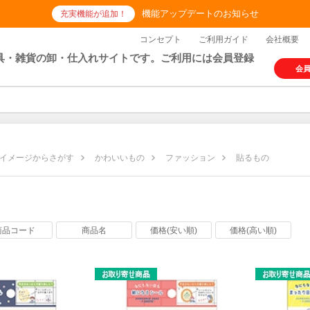
機能アップデートのお知らせ
充実機能が追加！
コンセプト
ご利用ガイド
会社概要
具・雑貨の卸・仕入れサイトです。ご利用には会員登録
会
イメージからさがす
かわいいもの
ファッション
貼るもの
の
商品コード
商品名
価格(安い順)
価格(高い順)