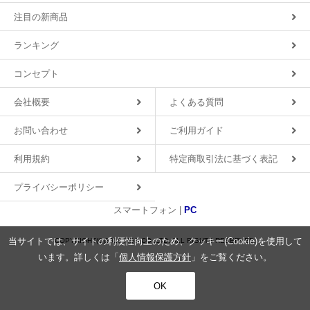
注目の新商品
ランキング
コンセプト
会社概要
よくある質問
お問い合わせ
ご利用ガイド
利用規約
特定商取引法に基づく表記
プライバシーポリシー
スマートフォン |
PC
当サイトでは、サイトの利便性向上のため、クッキー(Cookie)を使用して
COPYRIGHT(C)2018 MDS CO.,LTD. ALL RIGHTS RESERVED.
います。詳しくは「
個人情報保護方針
」をご覧ください。
OK