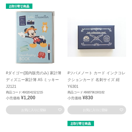
#ダイゴー(国内販売のみ) 家計簿
#ツバメノート カード インクコレ
ディズニー家計簿 A5 ミッキー
クションカード 名刺サイズ 紺
J2121
Y6301
商品コード:4902041521215
商品コード:4968796190182
¥1,200
¥830
小売価格
小売価格
お気に入りに登録
お気に入りに登録