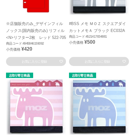
※店舗販売のみ_デザインフィル
#BSS メモ ＭＯＺ スクエアダイ
ノックス(国内販売のみ) リフィル
カットメモＡ ブラック EC032A
商品コード:4521417834881
<N>リフター2枚 レッド 522-705
¥500
小売価格
商品コード:4945846159092
¥420
小売価格
お気に入りに登録
お気に入りに登録