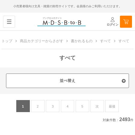
小売業者様向け文具・雑貨の卸売サイトです。会員様のみご利用いただけます。
ログイン
トップ
商品カテゴリーからさがす
書かれるもの
すべて
すべて
すべて
並べ替え
1
2
3
4
5
次
最後
2493
対象件数：
件