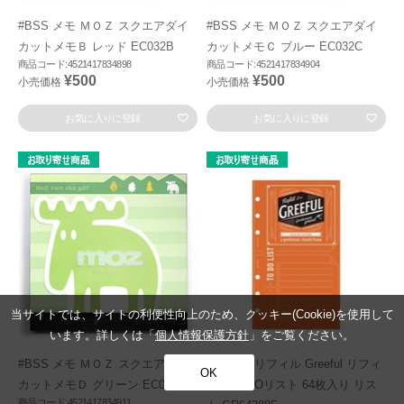
#BSS メモ ＭＯＺ スクエアダイ
#BSS メモ ＭＯＺ スクエアダイ
カットメモＢ レッド EC032B
カットメモＣ ブルー EC032C
商品コード:4521417834898
商品コード:4521417834904
¥500
¥500
小売価格
小売価格
お気に入りに登録
お気に入りに登録
当サイトでは、サイトの利便性向上のため、クッキー(Cookie)を使用して
います。詳しくは「
個人情報保護方針
」をご覧ください。
#BSS メモ ＭＯＺ スクエアダイ
#Greeful リフィル Greeful リフィ
OK
カットメモＤ グリーン EC032D
ルS TODOリスト 64枚入り リス
商品コード:4521417834911