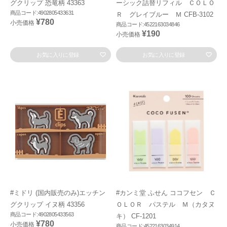
グクリップ 恐竜柄 43363
ーシック詰替リフィル ＣＯＬＯ
商品コード:4902805433631
Ｒ グレイブルー Ｍ CFB-3102
¥780
小売価格
商品コード:4522163034846
¥190
小売価格
お気に入りに登録
お気に入りに登録
#ミドリ (国内販売のみ)エッチン
#カンミ堂 ふせん ココフセン Ｃ
グクリップ イヌ柄 43356
ＯＬＯＲ パステル Ｍ（カタヌ
商品コード:4902805433563
キ） CF-1201
¥780
小売価格
商品コード:4522163034914