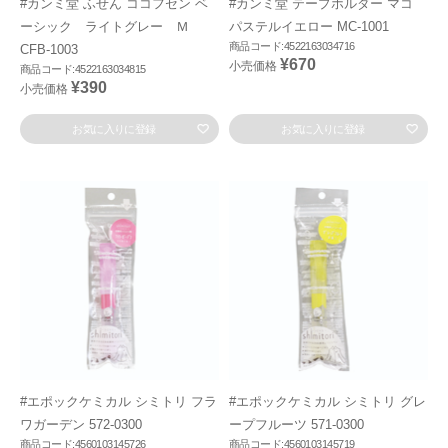
#カンミ堂 ふせん ココフセン ベ
#カンミ堂 テープホルダー マコ
ーシック ライトグレー Ｍ
パステルイエロー MC-1001
商品コード:4522163034716
CFB-1003
¥670
小売価格
商品コード:4522163034815
¥390
小売価格
お気に入りに登録
お気に入りに登録
#エポックケミカル シミトリ フラ
#エポックケミカル シミトリ グレ
ワガーデン 572-0300
ープフルーツ 571-0300
商品コード:4560103145726
商品コード:4560103145719