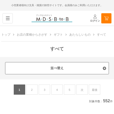
小売業者様向け文具・雑貨の卸売サイトです。会員様のみご利用いただけます。
ログイン
トップ
お店の業種からさがす
ギフト
あたらしいもの
すべて
すべて
並べ替え
1
2
3
4
5
次
最後
552
対象件数：
件