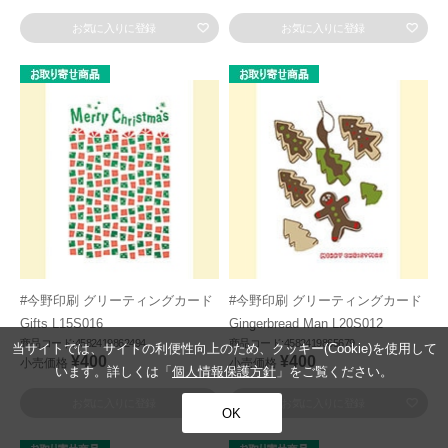
お気に入りに登録
お気に入りに登録
#今野印刷 グリーティングカード
#今野印刷 グリーティングカード
Gifts L15S016
Gingerbread Man L20S012
商品コード:4582419862494
商品コード:4582419865679
当サイトでは、サイトの利便性向上のため、クッキー(Cookie)を使用して
¥400
¥400
小売価格
小売価格
います。詳しくは「
個人情報保護方針
」をご覧ください。
お気に入りに登録
お気に入りに登録
OK