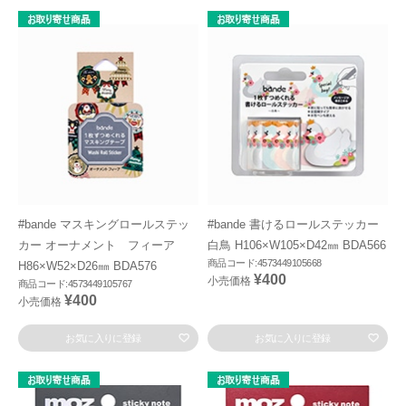
#bande マスキングロールステッ
#bande 書けるロールステッカー
カー オーナメント フィーア
白鳥 H106×W105×D42㎜ BDA566
商品コード:4573449105668
H86×W52×D26㎜ BDA576
¥400
小売価格
商品コード:4573449105767
¥400
小売価格
お気に入りに登録
お気に入りに登録