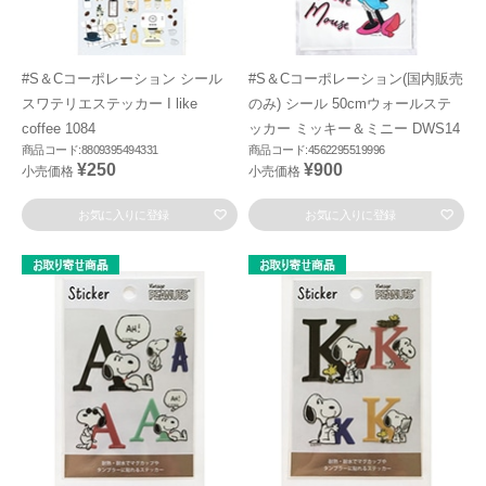
#S＆Cコーポレーション シール
#S＆Cコーポレーション(国内販売
スワテリエステッカー I like
のみ) シール 50cmウォールステ
coffee 1084
ッカー ミッキー＆ミニー DWS14
商品コード:8809395494331
商品コード:4562295519996
¥250
¥900
小売価格
小売価格
お気に入りに登録
お気に入りに登録