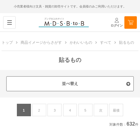
小売業者様向け文具・雑貨の卸売サイトです。会員様のみご利用いただけます。
ログイン
トップ
商品イメージからさがす
かわいいもの
すべて
貼るもの
貼るもの
並べ替え
1
2
3
4
5
次
最後
632
対象件数：
件