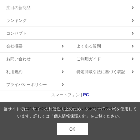
注目の新商品
ランキング
コンセプト
会社概要
よくある質問
お問い合わせ
ご利用ガイド
利用規約
特定商取引法に基づく表記
プライバシーポリシー
スマートフォン |
PC
当サイトでは、サイトの利便性向上のため、クッキー(Cookie)を使用して
COPYRIGHT(C)2018 MDS CO.,LTD. ALL RIGHTS RESERVED.
います。詳しくは「
個人情報保護方針
」をご覧ください。
OK