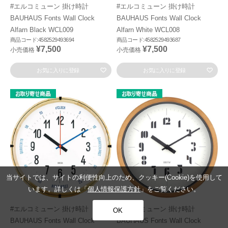
#エルコミューン 掛け時計
#エルコミューン 掛け時計
BAUHAUS Fonts Wall Clock
BAUHAUS Fonts Wall Clock
Alfarn Black WCL009
Alfarn White WCL008
商品コード:4582529493694
商品コード:4582529493687
¥7,500
¥7,500
小売価格
小売価格
お気に入りに登録
お気に入りに登録
当サイトでは、サイトの利便性向上のため、クッキー(Cookie)を使用して
います。詳しくは「
個人情報保護方針
」をご覧ください。
#エルコミューン 掛け時計
#エルコミューン 掛け時計
OK
BAUHAUS Fonts Wall Clock
BAUHAUS Fonts Wall Clock