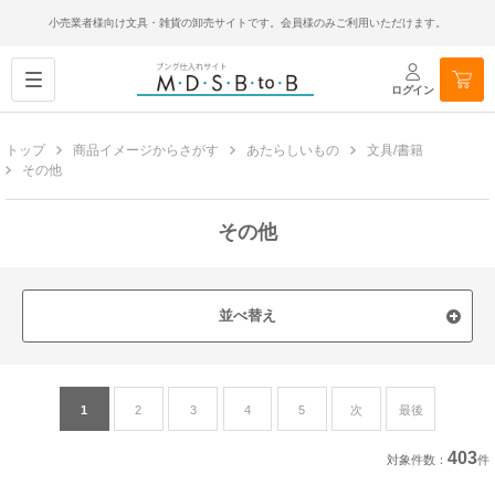
小売業者様向け文具・雑貨の卸売サイトです。会員様のみご利用いただけます。
ログイン
トップ
商品イメージからさがす
あたらしいもの
文具/書籍
その他
その他
並べ替え
1
2
3
4
5
次
最後
403
対象件数：
件