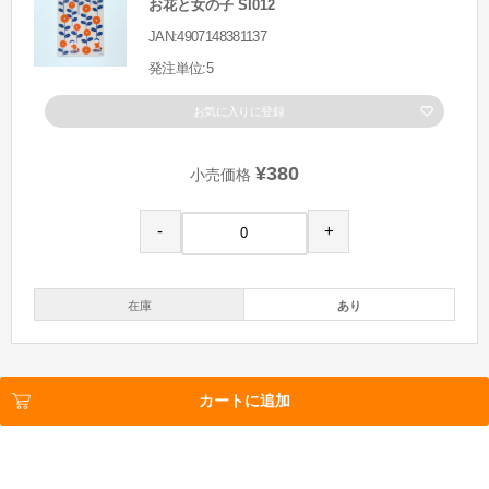
お花と女の子 SI012
JAN:4907148381137
発注単位:5
お気に入りに登録
¥380
小売価格
-
+
在庫
あり
カートに追加