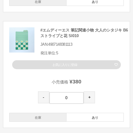
在庫
あり
#エムディーエス 筆記関連小物 大人のシタジキ B6
ストライプと花 SI010
JAN:4907148381113
発注単位:5
お気に入りに登録
¥380
小売価格
-
+
在庫
あり