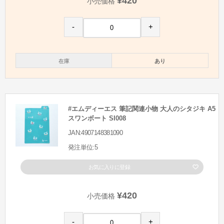
¥420
小売価格
-
+
在庫
あり
#エムディーエス 筆記関連小物 大人のシタジキ A5
スワンボート SI008
JAN:4907148381090
発注単位:5
お気に入りに登録
¥420
小売価格
-
+