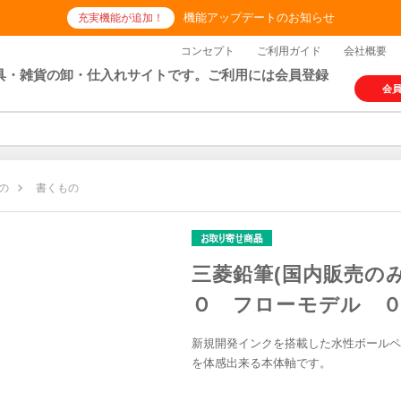
機能アップデートのお知らせ
充実機能が追加！
コンセプト
ご利用ガイド
会社概要
具・雑貨の卸・仕入れサイトです。ご利用には会員登録
会
の
書くもの
三菱鉛筆(国内販売の
Ｏ フローモデル 
新規開発インクを搭載した水性ボールペ
を体感出来る本体軸です。