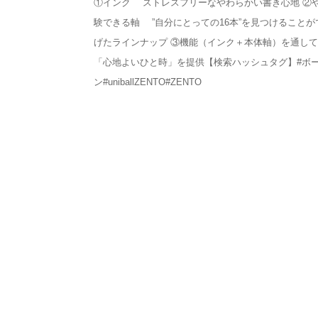
①インク ストレスフリーなやわらかい書き心地 ②
験できる軸 ”自分にとっての16本”を見つけるこ
げたラインナップ ③機能（インク＋本体軸）を通
「心地よいひと時」を提供【検索ハッシュタグ】#ボ
ン#uniballZENTO#ZENTO