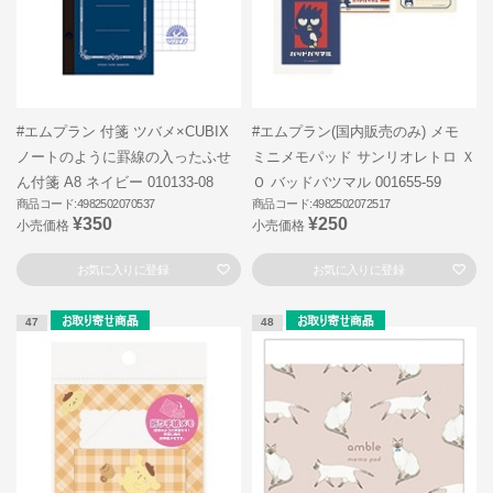
#エムプラン 付箋 ツバメ×CUBIX
#エムプラン(国内販売のみ) メモ
ノートのように罫線の入ったふせ
ミニメモパッド サンリオレトロ Ｘ
ん付箋 A8 ネイビー 010133-08
Ｏ バッドバツマル 001655-59
商品コード:4982502070537
商品コード:4982502072517
¥350
¥250
小売価格
小売価格
お気に入りに登録
お気に入りに登録
47
48