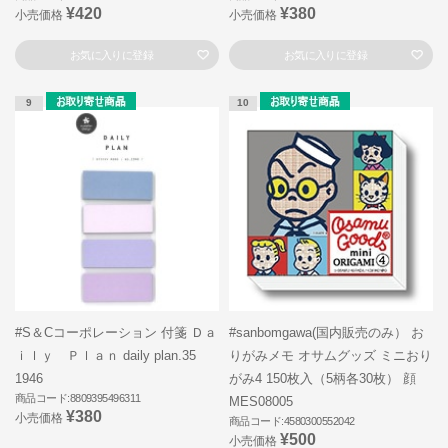
¥420
¥380
小売価格
小売価格
お気に入りに登録
お気に入りに登録
9
10
#S＆Cコーポレーション 付箋 Ｄａ
#sanbomgawa(国内販売のみ） お
ｉｌｙ Ｐｌａｎ daily plan.35
りがみメモ オサムグッズ ミニおり
1946
がみ4 150枚入（5柄各30枚） 顔
商品コード:8809395496311
MES08005
¥380
小売価格
商品コード:4580300552042
¥500
小売価格