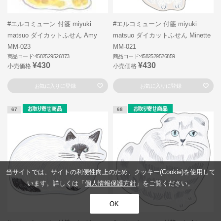
#エルコミューン 付箋 miyuki
#エルコミューン 付箋 miyuki
matsuo ダイカットふせん Amy
matsuo ダイカットふせん Minette
MM-023
MM-021
商品コード:4582529526873
商品コード:4582529526859
¥430
¥430
小売価格
小売価格
お気に入りに登録
お気に入りに登録
67
68
当サイトでは、サイトの利便性向上のため、クッキー(Cookie)を使用して
います。詳しくは「
個人情報保護方針
」をご覧ください。
OK