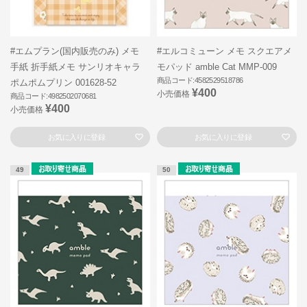
#エムプラン(国内販売のみ) メモ
#エルコミューン メモ スクエアメ
手紙 折手紙メモ サンリオキャラ
モパッド amble Cat MMP-009
商品コード:4582529518786
ポムポムプリン 001628-52
¥400
小売価格
商品コード:4982502070681
¥400
小売価格
お気に入りに登録
お気に入りに登録
49
50