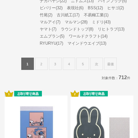
ナカバヤシ(22)
ニトムズ(13)
パインブック(5)
ビバリー(32)
表現社(6)
BSS(12)
ヒサゴ(2)
竹尾(2)
古川紙工(17)
不易糊工業(1)
マルアイ(7)
マルマン(28)
ミドリ(43)
ヤマト(7)
ラウンドトップ(8)
リヒトラブ(13)
エムプラン(5)
ワールドクラフト(14)
RYURYU(17)
マインドウエイブ(13)
1
2
3
4
5
次
最後
712
対象件数：
件
1
2