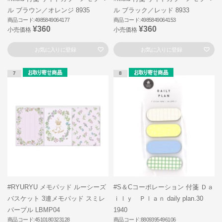
ル ブラウン／オレンジ 8935
ル ブラック／レッド 8933
商品コード:4985849064177
商品コード:4985849064153
¥360
¥360
小売価格
小売価格
お気に入りに登録
お気に入りに登録
7
8
#RYURYU メモパッド ルーシーズ
#S＆Cコーポレーション 付箋 Ｄａ
バスケット 3連メモパッド スミレ
ｉｌｙ Ｐｌａｎ daily plan.30
パープル LBMP04
1940
商品コード:4510180323128
商品コード:8809395496106