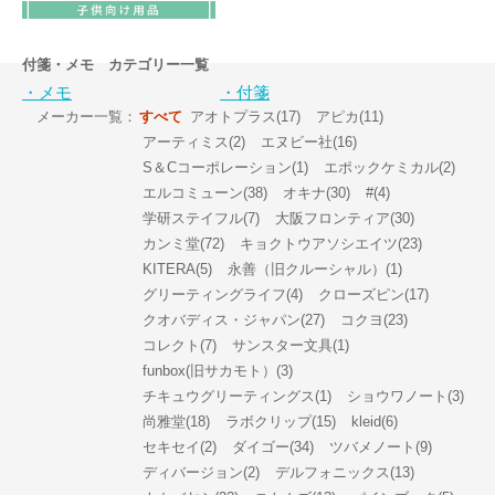
付箋・メモ カテゴリー一覧
・メモ
・付箋
メーカー一覧：
すべて
アオトプラス(17)
アピカ(11)
アーティミス(2)
エヌビー社(16)
S＆Cコーポレーション(1)
エポックケミカル(2)
エルコミューン(38)
オキナ(30)
#(4)
学研ステイフル(7)
大阪フロンティア(30)
カンミ堂(72)
キョクトウアソシエイツ(23)
KITERA(5)
永善（旧クルーシャル）(1)
グリーティングライフ(4)
クローズピン(17)
クオバディス・ジャパン(27)
コクヨ(23)
コレクト(7)
サンスター文具(1)
funbox(旧サカモト）(3)
チキュウグリーティングス(1)
ショウワノート(3)
尚雅堂(18)
ラボクリップ(15)
kleid(6)
セキセイ(2)
ダイゴー(34)
ツバメノート(9)
ディバージョン(2)
デルフォニックス(13)